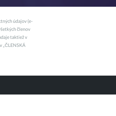
tných údajov (e-
všetkých členov
daje taktiež v
te v „ČLENSKÁ