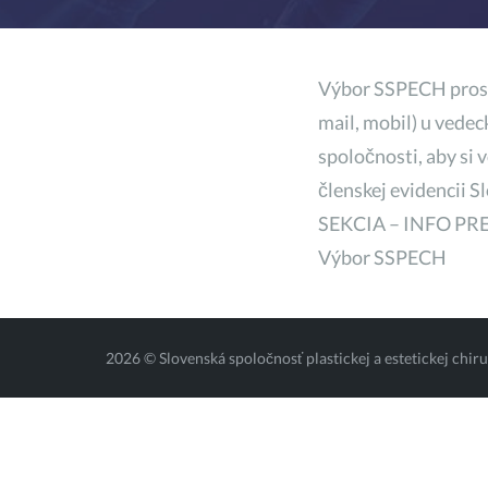
Výbor SSPECH prosí 
mail, mobil) u vede
spoločnosti, aby si 
členskej evidencii S
SEKCIA – INFO PRE
Výbor SSPECH
2026 © Slovenská spoločnosť plastickej a estetickej chir