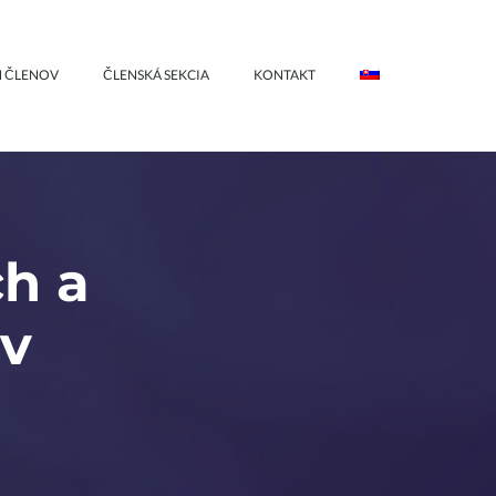
 ČLENOV
ČLENSKÁ SEKCIA
KONTAKT
ch a
ov