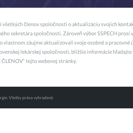
všetkých členov spoločnosti o aktualizáciu svojich kontak
ckého sekretára spoločnosti. Zároveň výbor SSPECH prosí 
vo vlastnom záujme aktualizovali svoje osobné a pracovné ú
lovenskej lekárskej spoločnosti, bližšie informácie hľadaj
 ČLENOV“ tejto webovej stránky.
urgie. Všetky práva vyhradené.