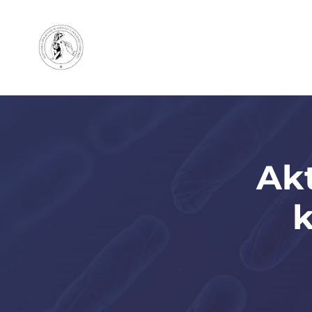
Akt
k